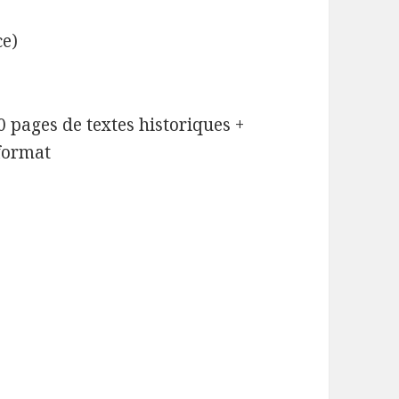
ce)
 pages de textes historiques +
 format